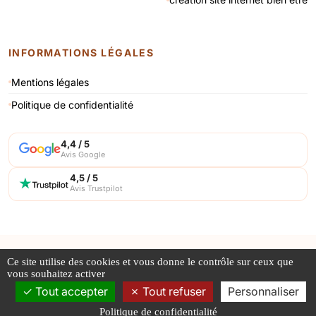
INFORMATIONS LÉGALES
Mentions légales
Politique de confidentialité
4,4 / 5
Avis Google
4,5 / 5
Avis Trustpilot
© 1998 - 2026 AERIALGROUP · Tous droits réservés
Ce site utilise des cookies et vous donne le contrôle sur ceux que
Les photos sont des propriétés intellectuelles, toute reproduction est
vous souhaitez activer
interdite.
Tout accepter
Tout refuser
Personnaliser
Politique de confidentialité