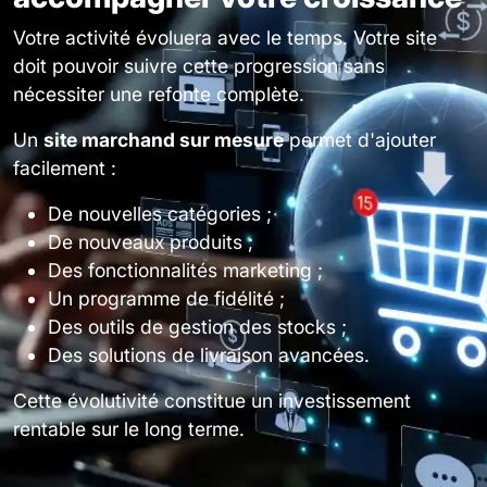
Votre activité évoluera avec le temps. Votre site
doit pouvoir suivre cette progression sans
nécessiter une refonte complète.
Un
site marchand sur mesure
permet d'ajouter
facilement :
De nouvelles catégories ;
De nouveaux produits ;
Des fonctionnalités marketing ;
Un programme de fidélité ;
Des outils de gestion des stocks ;
Des solutions de livraison avancées.
Cette évolutivité constitue un investissement
rentable sur le long terme.