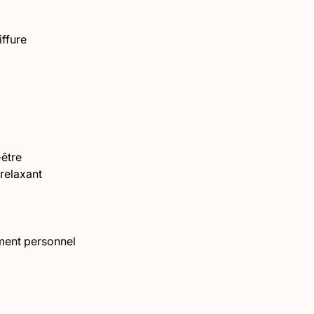
iffure
-être
relaxant
ent personnel