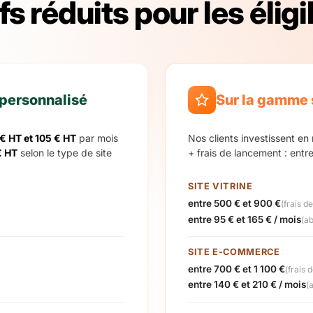
fs réduits pour les élig
 personnalisé
Sur la gamme 
€ HT et 105 € HT
par mois
Nos clients investissent e
€ HT
selon le type de site
+ frais de lancement : entr
SITE VITRINE
entre 500 € et 900 €
(frais d
entre 95 € et 165 € / mois
(a
SITE E-COMMERCE
entre 700 € et 1 100 €
(frais 
entre 140 € et 210 € / mois
(