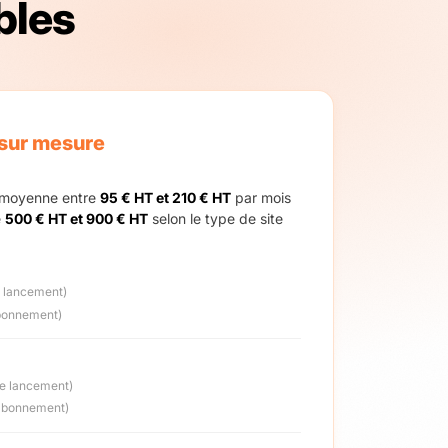
ibles
sur mesure
n moyenne entre
95 € HT et 210 € HT
par mois
e
500 € HT et 900 € HT
selon le type de site
e lancement)
bonnement)
de lancement)
abonnement)