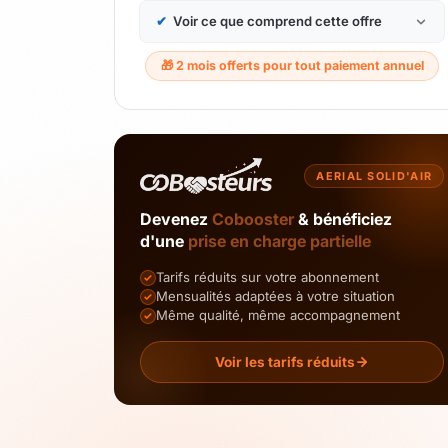
✔
Voir ce que comprend cette offre
🎁 2 mois offerts pour tout paiement annuel
AERIAL SOLID'AIR
Devenez
Cobooster
& bénéficiez
d'une
prise en charge partielle
Tarifs réduits sur votre abonnement
Mensualités adaptées à votre situation
Même qualité, même accompagnement
Voir les tarifs réduits