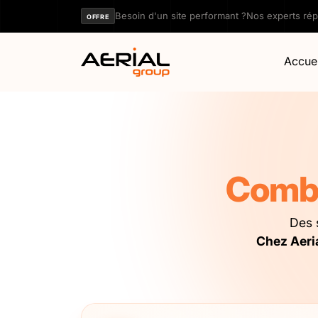
Panneau de gestion des cookies
Besoin d'un site performant ?
Nos experts ré
OFFRE
Accuei
Combi
Des 
Chez Aeria