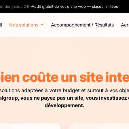
pondent sous 24h
Audit gratuit de votre site web — places limitées
l
Nos solutions
Accompagnement / Résultats
Aeri
en coûte un site inte
solutions adaptées à votre budget et surtout à vos objec
lgroup, vous ne payez pas un site, vous investissez
développement.