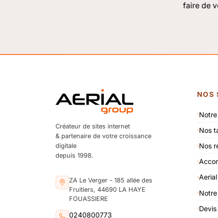
faire de v
NOS 
Notre
Créateur de sites internet
Nos ta
& partenaire de votre croissance
Nos ré
digitale
depuis 1998.
Accom
Aerial
ZA Le Verger - 185 allée des
Fruitiers, 44690 LA HAYE
Notr
FOUASSIERE
Devis 
0240800773