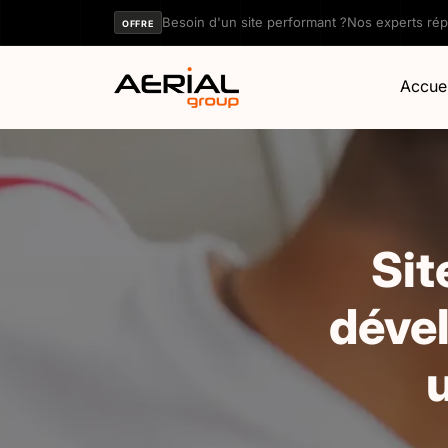
Panneau de gestion des cookies
Besoin d'un site performant ?
Nos experts ré
OFFRE
Accuei
Sit
dével