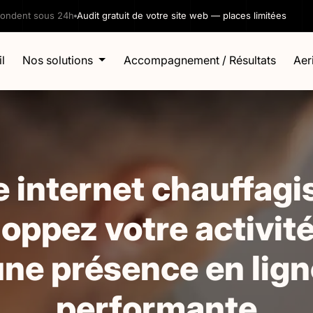
pondent sous 24h
Audit gratuit de votre site web — places limitées
l
Nos solutions
Accompagnement / Résultats
Aeri
e internet chauffagis
oppez votre activit
une présence en lign
performante