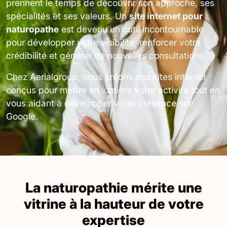
prennent le temps de découvrir son approche, ses
spécialités et ses valeurs. Un
site internet pour
naturopathe
est devenu un outil incontournable
pour développer votre visibilité, renforcer votre
crédibilité et générer de nouvelles consultations.
Chez Aerialgroup, nous créons des sites internet
conçus pour mettre en lumière votre activité tout en
vous aidant à développer votre présence sur
Google.
La naturopathie mérite une
vitrine à la hauteur de votre
expertise