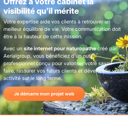
Offrez à votre cabinet la
visibilité qu'il mérite
Votre expertise aide vos clients à retrouver un
meilleur équilibre de vie. Votre communication doit
être à la hauteur de cette mission.
Avec un
site internet pour naturopathe
créé par
Aerialgroup, vous bénéficiez d'un outil
professionnel conçu pour valoriser votre savoir-
faire, rassurer vos futurs clients et développer votre
activité sur le long terme.
Je démarre mon projet web