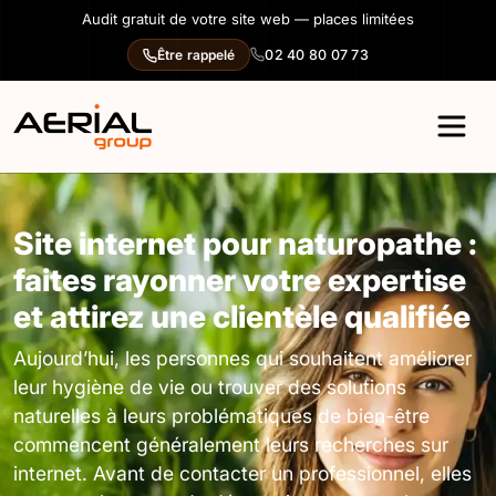
Panneau de gestion des cookies
Audit gratuit de votre site web — places limitées
02 40 80 07 73
Être rappelé
Site internet pour naturopathe :
faites rayonner votre expertise
et attirez une clientèle qualifiée
Aujourd’hui, les personnes qui souhaitent améliorer
leur hygiène de vie ou trouver des solutions
naturelles à leurs problématiques de bien-être
commencent généralement leurs recherches sur
internet. Avant de contacter un professionnel, elles