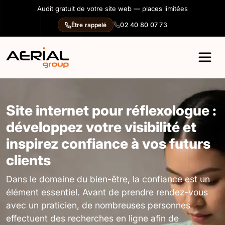
Panneau de gestion des cookies
Audit gratuit de votre site web — places limitées
02 40 80 07 73
Être rappelé
Site internet pour réflexologue :
développez votre visibilité et
inspirez confiance à vos futurs
clients
Dans le domaine du bien-être, la confiance est un
élément essentiel. Avant de prendre rendez-vous
avec un praticien, de nombreuses personnes
effectuent des recherches en ligne afin de